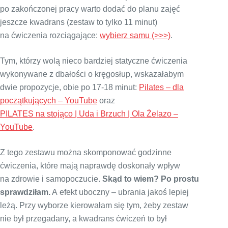
po zakończonej pracy warto dodać do planu zajęć
jeszcze kwadrans (zestaw to tylko 11 minut)
na ćwiczenia rozciągające:
wybierz samu (>>>)
.
Tym, którzy wolą nieco bardziej statyczne ćwiczenia
wykonywane z dbałości o kręgosłup, wskazałabym
dwie propozycje, obie po 17-18 minut:
Pilates – dla
początkujących – YouTube
oraz
PILATES na stojąco | Uda i Brzuch | Ola Żelazo –
YouTube
.
Z tego zestawu można skomponować godzinne
ćwiczenia, które mają naprawdę doskonały wpływ
na zdrowie i samopoczucie.
Skąd to wiem? Po prostu
sprawdziłam.
A efekt uboczny – ubrania jakoś lepiej
leżą. Przy wyborze kierowałam się tym, żeby zestaw
nie był przegadany, a kwadrans ćwiczeń to był