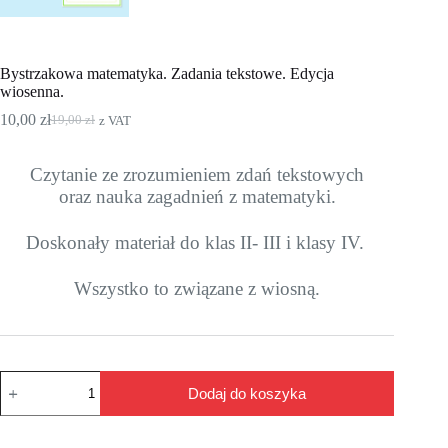
Bystrzakowa matematyka. Zadania tekstowe. Edycja
wiosenna.
10,00
zł
19,00
zł
z VAT
Pierwotna
Aktualna
cena
cena
wynosiła:
wynosi:
Czytanie ze zrozumieniem zdań tekstowych
19,00 zł.
10,00 zł.
oraz nauka zagadnień z matematyki.
Doskonały materiał do klas II- III i klasy IV.
Wszystko to związane z wiosną.
ilość
Dodaj do koszyka
Bystrzakowa
matematyka.
Zadania
tekstowe.