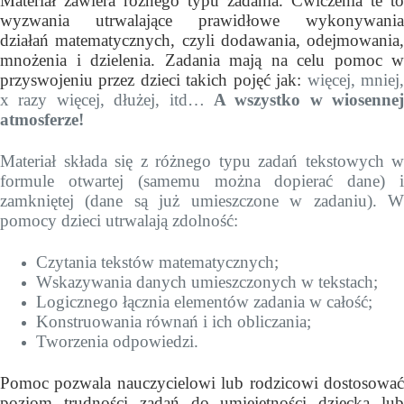
Materiał zawiera różnego typu zadania. Ćwiczenia te to
wyzwania utrwalające prawidłowe wykonywania
działań
matematycznych, czyli dodawania, odejmowania,
mnożenia i dzielenia. Zadania mają na celu pomoc w
przyswojeniu przez dzieci takich pojęć jak:
więcej, mniej
x razy więcej, dłużej, itd…
A wszystko w wiosennej
atmosferze!
Materiał składa się z różnego typu zadań tekstowych w
formule otwartej (samemu można dopierać dane) i
zamkniętej (dane są już umieszczone w zadaniu). W
pomocy dzieci utrwalają zdolność:
Czytania tekstów matematycznych;
Wskazywania danych umieszczonych w tekstach;
Logicznego łącznia elementów zadania w całość;
Konstruowania równań i ich obliczania;
Tworzenia odpowiedzi.
Pomoc pozwala nauczycielowi lub rodzicowi dostosować
poziom trudności zadań do umiejętności dziecka lub