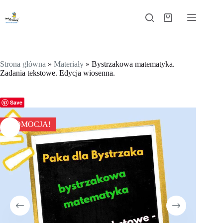
Przejdź
do
Koszyk
treści
Strona główna
»
Materiały
»
Bystrzakowa matematyka.
Zadania tekstowe. Edycja wiosenna.
Save
PROMOCJA!