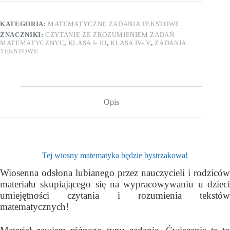
Edycja
wiosenna.
KATEGORIA:
MATEMATYCZNE ZADANIA TEKSTOWE
ZNACZNIKI:
CZYTANIE ZE ZROZUMIENIEM ZADAŃ
MATEMATYCZNYC
,
KLASA I- III
,
KLASA IV- V
,
ZADANIA
TEKSTOWE
Opis
Tej wiosny matematyka będzie bystrzakowa!
Wiosenna odsłona lubianego przez nauczycieli i rodziców
materiału skupiającego się na
wypracowywaniu u dzieci
umiejętności czytania i rozumienia tekstów
matematycznych!