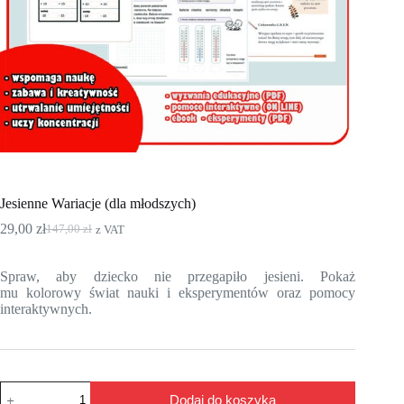
Jesienne Wariacje (dla młodszych)
29,00
zł
147,00
zł
z VAT
Pierwotna
Aktualna
cena
cena
wynosiła:
wynosi:
Spraw, aby dziecko nie przegapiło jesieni. Pokaż
147,00 zł.
29,00 zł.
mu kolorowy świat nauki i eksperymentów oraz pomocy
interaktywnych.
ilość
Dodaj do koszyka
Jesienne