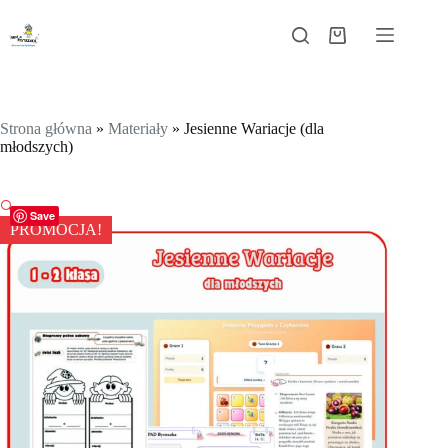
Przejdź
do
Koszyk
treści
Strona główna
»
Materiały
»
Jesienne Wariacje (dla
młodszych)
🔍
Save
PROMOCJA!