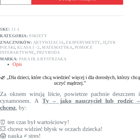
Wariacje
(dla
młodszych)
SKU:
11-1
KATEGORIA:
PAKIETY
ZNACZNIKÓW:
AKTYWIZACJA
,
EKSPERYMENTY
,
JĘZYK
POLSKI
,
KLASA 1 -2
,
MATEMATYKA
,
POMOCE
INTERAKTYWNE
,
PRZYRODA
MARKA:
PAKA DLA BYSTRZAKA
Opis
🌿 „Dla dzieci, które chcą wiedzieć więcej i dla dorosłych, którzy chcą
uczyć mądrzej.”
Za oknem wirują liście, powietrze pachnie deszczem i
cynamonem. A
Ty – jako nauczyciel lub rodzic –
chcesz
, by:
⏰ ten czas był wartościowy!
💥 chcesz widzieć błysk w oczach dziecka!
😱 nauka ≠ stres!