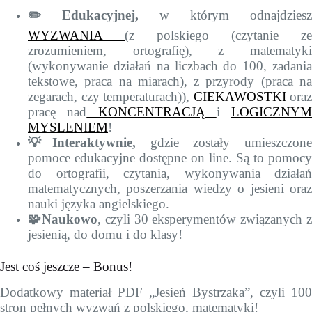
✏️ Edukacyjnej,
w którym odnajdziesz
WYZWANIA
(z polskiego (czytanie ze
zrozumieniem, ortografię), z matematyki
(wykonywanie działań na liczbach do 100, zadania
tekstowe, praca na miarach), z przyrody (praca na
zegarach, czy temperaturach)),
CIEKAWOSTKI
oraz
pracę nad
KONCENTRACJĄ
i
LOGICZNYM
MYSLENIEM
!
💡Interaktywnie,
gdzie zostały umieszczone
pomoce edukacyjne dostępne on line. Są to pomocy
do ortografii, czytania, wykonywania działań
matematycznych, poszerzania wiedzy o jesieni oraz
nauki języka angielskiego.
🧩Naukowo
, czyli 30 eksperymentów związanych 
jesienią, do domu i do klasy!
Jest coś jeszcze – Bonus!
Dodatkowy materiał PDF „Jesień Bystrzaka”, czyli 100
stron pełnych wyzwań z polskiego, matematyki!