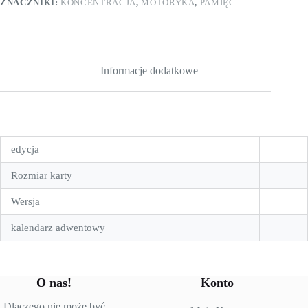
ZNACZNIKI:
KONCENTRACJA
,
MOTORYKA
,
PAMIĘĆ
Informacje dodatkowe
edycja
Rozmiar karty
Wersja
kalendarz adwentowy
O nas!
Konto
Dlaczego nie może być