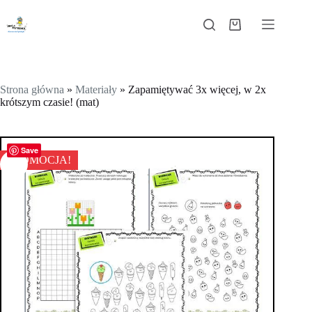
Przejdź
do
Koszyk
treści
Strona główna
»
Materiały
»
Zapamiętywać 3x więcej, w 2x
krótszym czasie! (mat)
Save
PROMOCJA!