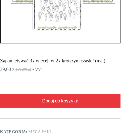
Zapamiętywać 3x więcej, w 2x krótszym czasie! (mat)
39,00
zł
185,00
zł
z VAT
Pierwotna
Aktualna
cena
cena
wynosiła:
wynosi:
185,00 zł.
39,00 zł.
Dodaj do koszyka
KATEGORIA:
MEGA PAKI.