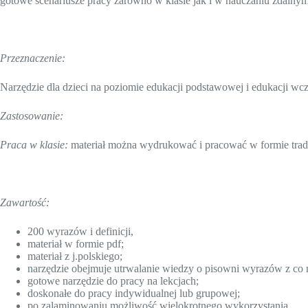
gotowe scenariusze pracy zarówno w klasie jak i w nauczaniu zdalnym
Przeznaczenie:
Narzędzie dla dzieci na poziomie edukacji podstawowej i edukacji wcze
Zastosowanie:
Praca w klasie:
materiał można wydrukować i pracować w formie trad
Zawartość:
200 wyrazów i definicji,
materiał w formie pdf;
materiał z j.polskiego;
narzędzie obejmuje utrwalanie wiedzy o pisowni wyrazów z c
gotowe narzędzie do pracy na lekcjach;
doskonałe do pracy indywidualnej lub grupowej;
po zalaminowaniu możliwość wielokrotnego wykorzystania.