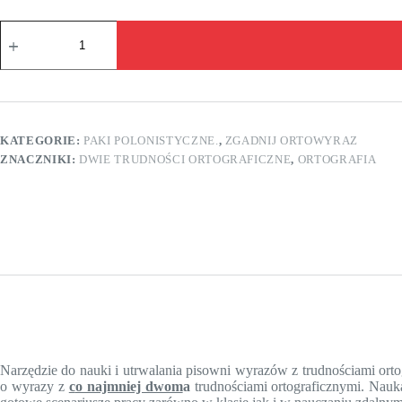
ilość
Zgadnij
ORTOwyraz.
Dwuznaki.
KATEGORIE:
PAKI POLONISTYCZNE.
,
ZGADNIJ ORTOWYRAZ
ZNACZNIKI:
DWIE TRUDNOŚCI ORTOGRAFICZNE
,
ORTOGRAFIA
Narzędzie do nauki i utrwalania pisowni wyrazów z trudnościami ort
o wyrazy z
c
o najmniej dwom
a
trudnościami ortograficznymi. Nauka