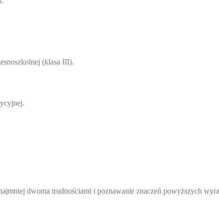
.
snoszkolnej (klasa III).
ycyjnej.
o najmniej dwoma trudnościami i poznawanie znaczeń powyższych wyr