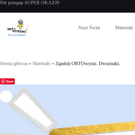
Przejdź
Nie przegap SUPER OKAZJI!
do
treści
Nasz Świat
Materiały
Strona główna
»
Materiały
»
Zgadnij ORTOwyraz. Dwuznaki.
Save