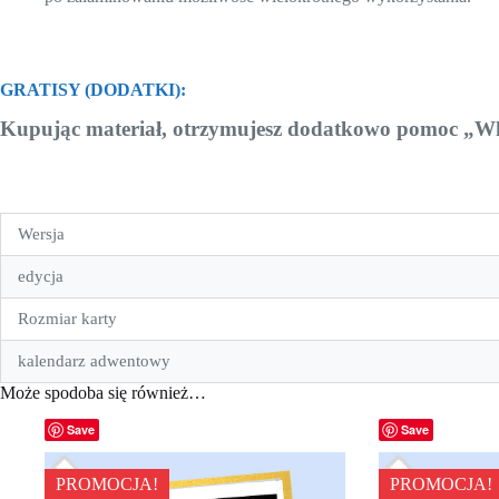
GRATISY (DODATKI):
Kupując materiał, otrzymujesz dodatkowo pomoc „Wkle
Wersja
edycja
Rozmiar karty
kalendarz adwentowy
Może spodoba się również…
Save
Save
PROMOCJA!
PROMOCJA!